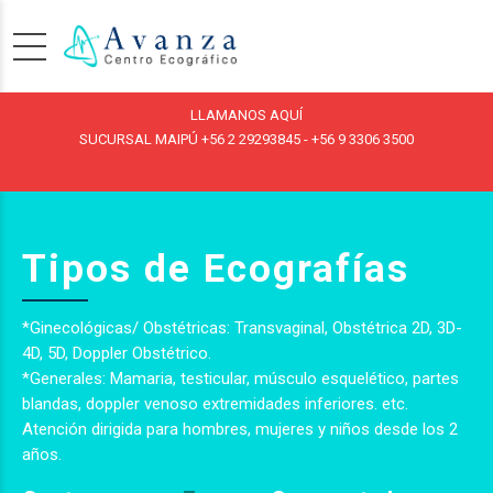
LLAMANOS AQUÍ
SUCURSAL MAIPÚ
+56 2 29293845
-
+56 9 3306 3500
Tipos de Ecografías
*Ginecológicas/ Obstétricas: Transvaginal, Obstétrica 2D, 3D-
4D, 5D, Doppler Obstétrico.
*Generales: Mamaria, testicular, músculo esquelético, partes
blandas, doppler venoso extremidades inferiores. etc.
Atención dirigida para hombres, mujeres y niños desde los 2
años.