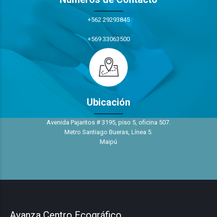
+562 29293845
+569 33063500
Ubicación
Avenida Pajaritos # 3195, piso 5, oficina 507.
Metro Santiago Bueras, Línea 5.
Maipú
Avanza Centro Ecográfico